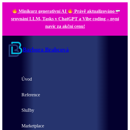
Minikurz generativní AI
Právě aktualizováno –
srovnání LLM, Tasks v ChatGPT a Vibe coding – nyní
navíc za akční cenu!
Barbora Brabcová
Úvod
Reference
Služby
Marketplace