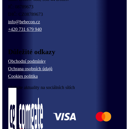
IČ: 08789673
DIČ: CZ08789673
info@bebecon.cz
+420 731 679 940
Důležité odkazy
Obchodní podmínky
Ochrana osobních údajů
Cookies politika
Sledujte aktuality na sociálních sítích