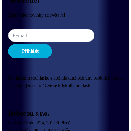
Newsletter
Získávejte novinky ze světa AI
Přihlásit
Přihlášením souhlasíte s podmínkami ochrany osobních údajů.
Nespamujeme a můžete se kdykoliv odhlásit.
Bebecon s.r.o.
kancelář: Solní 274, 301 00 Plzeň
sídlo: Dobřív 388, 338 44 Dobřív