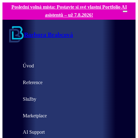
Poslední volná místa: Postavte si své vlastní Portfolio AI
asistentů – už 7.8.2026!
Barbora Brabcová
Úvod
Reference
Služby
Marketplace
AI Support