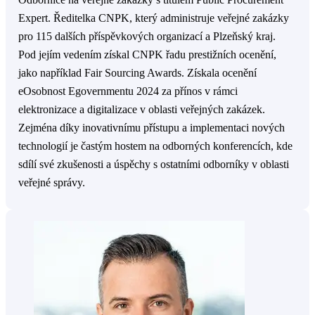
Odbornice na veřejné zakázky s titulem Public Procurement
Expert. Ředitelka CNPK, který administruje veřejné zakázky
pro 115 dalších příspěvkových organizací a Plzeňský kraj.
Pod jejím vedením získal CNPK řadu prestižních ocenění,
jako například Fair Sourcing Awards. Získala ocenění
eOsobnost Egovernmentu 2024 za přínos v rámci
elektronizace a digitalizace v oblasti veřejných zakázek.
Zejména díky inovativnímu přístupu a implementaci nových
technologií je častým hostem na odborných konferencích, kde
sdílí své zkušenosti a úspěchy s ostatními odborníky v oblasti
veřejné správy.