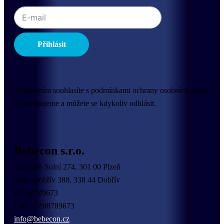
Přihlásit
Přihlášením souhlasíte s podmínkami ochrany osobních údajů.
Nespamujeme a můžete se kdykoliv odhlásit.
Bebecon s.r.o.
kancelář: Solní 274, 301 00 Plzeň
sídlo: Dobřív 388, 338 44 Dobřív
IČ: 08789673
DIČ: CZ08789673
info@bebecon.cz