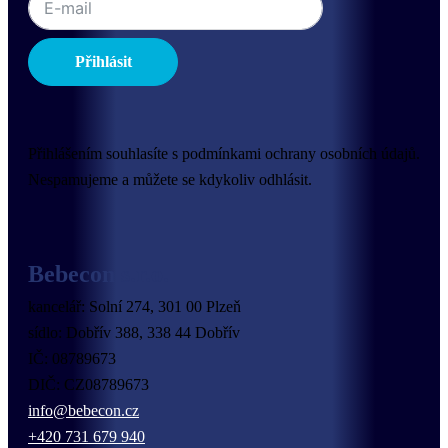
Přihlásit
Přihlášením souhlasíte s podmínkami ochrany osobních údajů.
Nespamujeme a můžete se kdykoliv odhlásit.
Bebecon s.r.o.
kancelář: Solní 274, 301 00 Plzeň
sídlo: Dobřív 388, 338 44 Dobřív
IČ: 08789673
DIČ: CZ08789673
info@bebecon.cz
+420 731 679 940