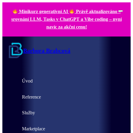
Minikurz generativní AI
Právě aktualizováno –
srovnání LLM, Tasks v ChatGPT a Vibe coding – nyní
navíc za akční cenu!
Barbora Brabcová
Úvod
Reference
Služby
Marketplace