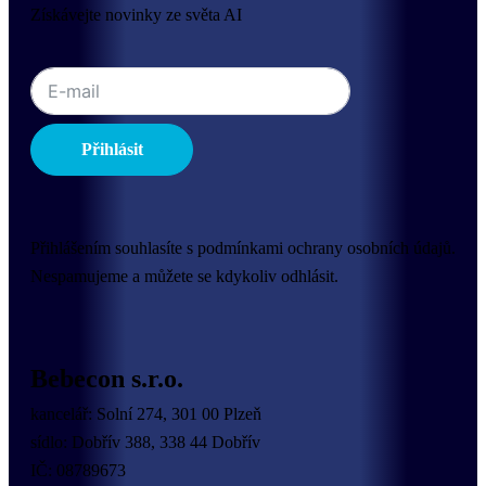
Získávejte novinky ze světa AI
Přihlásit
Přihlášením souhlasíte s podmínkami ochrany osobních údajů.
Nespamujeme a můžete se kdykoliv odhlásit.
Bebecon s.r.o.
kancelář: Solní 274, 301 00 Plzeň
sídlo: Dobřív 388, 338 44 Dobřív
IČ: 08789673