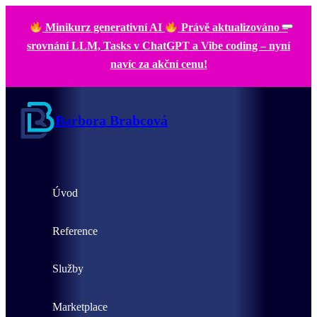
Minikurz generativní AI
Právě aktualizováno –
srovnání LLM, Tasks v ChatGPT a Vibe coding – nyní
navíc za akční cenu!
Barbora Brabcová
Úvod
Reference
Služby
Marketplace