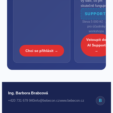
vy sdílí, co jim
skutečně funguje.
SUPPORT5
Sleva 5 000 Kč · Jen
pro účastníky
workshopu
Vstoupit do
AI Support
Chci se přihlásit →
→
Ing. Barbora Brabcová
B
+420 731 679 940
info@bebecon.cz
www.bebecon.cz