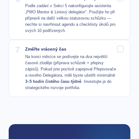
Podle zadání v Sekci 5 nakonfigurujte asistenta
„PMO Mentor & Liniový delegátor". Použijte ho při
přípravě na další velkou statusovou schůzku —
nechte si navrhnout agendu a checklisty úkolů pro
svých 10 podřízených.
7
Změřte vrácený čas
Na konci měsíce se podívejte na dva největší
časové zloděje (příprava schůzek + přepisy
zápisů). Pokud jste poctivě zapojoval Přepisovače
a nového Delegátora, měli byste ušetřit minimálně
3–5 hodin čistého času týdně
. Investujte je do
strategického rozvoje portfolia.