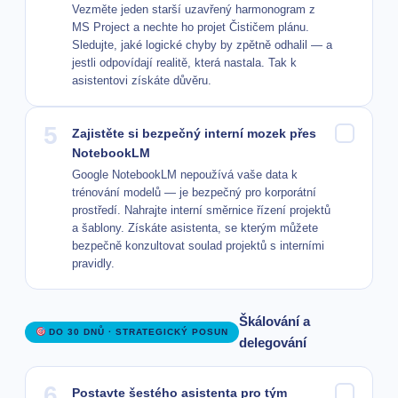
Vezměte jeden starší uzavřený harmonogram z
MS Project a nechte ho projet Čističem plánu.
Sledujte, jaké logické chyby by zpětně odhalil — a
jestli odpovídají realitě, která nastala. Tak k
asistentovi získáte důvěru.
5
Zajistěte si bezpečný interní mozek přes
NotebookLM
Google NotebookLM nepoužívá vaše data k
trénování modelů — je bezpečný pro korporátní
prostředí. Nahrajte interní směrnice řízení projektů
a šablony. Získáte asistenta, se kterým můžete
bezpečně konzultovat soulad projektů s interními
pravidly.
Škálování a
DO 30 DNŮ · STRATEGICKÝ POSUN
delegování
6
Postavte šestého asistenta pro tým