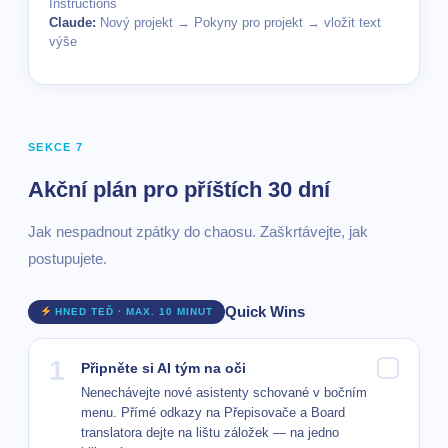
Instructions
Claude:
Nový projekt → Pokyny pro projekt → vložit text
výše
SEKCE 7
Akční plán pro příštích 30 dní
Jak nespadnout zpátky do chaosu. Zaškrtávejte, jak
postupujete.
Quick Wins
HNED TEĎ · MAX. 10 MINUT
1
Připněte si AI tým na oči
Nenechávejte nové asistenty schované v bočním
menu. Přímé odkazy na Přepisovače a Board
translatora dejte na lištu záložek — na jedno