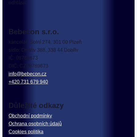
odhlásit.
Bebecon s.r.o.
kancelář: Solní 274, 301 00 Plzeň
sídlo: Dobřív 388, 338 44 Dobřív
IČ: 08789673
DIČ: CZ08789673
info@bebecon.cz
+420 731 679 940
Důležité odkazy
Obchodní podmínky
Ochrana osobních údajů
Cookies politika