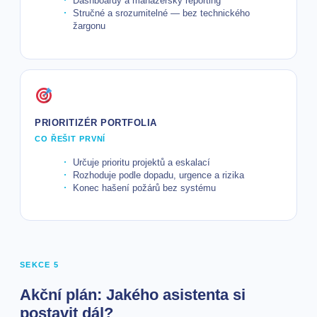
Dashboardy a manažerský reporting
Stručné a srozumitelné — bez technického
žargonu
PRIORITIZÉR PORTFOLIA
CO ŘEŠIT PRVNÍ
Určuje prioritu projektů a eskalací
Rozhoduje podle dopadu, urgence a rizika
Konec hašení požárů bez systému
SEKCE 5
Akční plán: Jakého asistenta si
postavit dál?