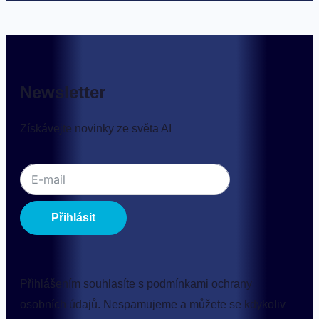
Newsletter
Získávejte novinky ze světa AI
Přihlásit
Přihlášením souhlasíte s podmínkami ochrany
osobních údajů. Nespamujeme a můžete se kdykoliv