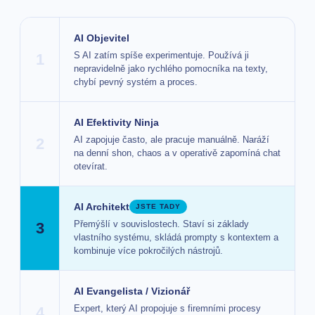
AI Objevitel
S AI zatím spíše experimentuje. Používá ji
1
nepravidelně jako rychlého pomocníka na texty,
chybí pevný systém a proces.
AI Efektivity Ninja
AI zapojuje často, ale pracuje manuálně. Naráží
2
na denní shon, chaos a v operativě zapomíná chat
otevírat.
AI Architekt
JSTE TADY
Přemýšlí v souvislostech. Staví si základy
3
vlastního systému, skládá prompty s kontextem a
kombinuje více pokročilých nástrojů.
AI Evangelista / Vizionář
Expert, který AI propojuje s firemními procesy
4