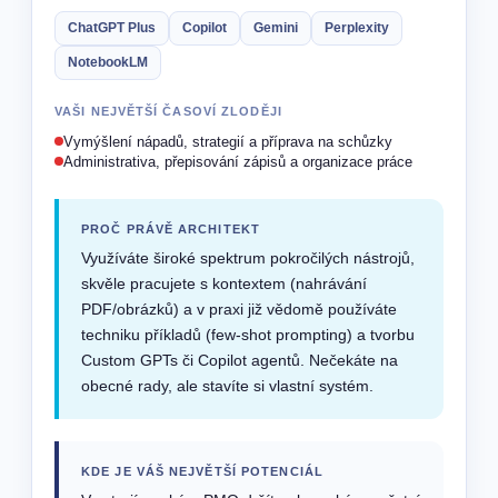
ChatGPT Plus
Copilot
Gemini
Perplexity
NotebookLM
VAŠI NEJVĚTŠÍ ČASOVÍ ZLODĚJI
Vymýšlení nápadů, strategií a příprava na schůzky
Administrativa, přepisování zápisů a organizace práce
PROČ PRÁVĚ ARCHITEKT
Využíváte široké spektrum pokročilých nástrojů,
skvěle pracujete s kontextem (nahrávání
PDF/obrázků) a v praxi již vědomě používáte
techniku příkladů (few-shot prompting) a tvorbu
Custom GPTs či Copilot agentů. Nečekáte na
obecné rady, ale stavíte si vlastní systém.
KDE JE VÁŠ NEJVĚTŠÍ POTENCIÁL