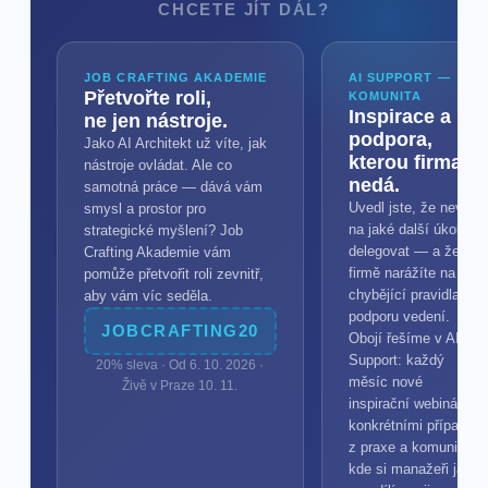
CHCETE JÍT DÁL?
JOB CRAFTING AKADEMIE
AI SUPPORT —
Přetvořte roli,
KOMUNITA
Inspirace a
ne jen nástroje.
podpora,
Jako AI Architekt už víte, jak
kterou firma
nástroje ovládat. Ale co
nedá.
samotná práce — dává vám
Uvedl jste, že nevíte,
smysl a prostor pro
na jaké další úkoly AI
strategické myšlení? Job
delegovat — a že ve
Crafting Akademie vám
firmě narážíte na
pomůže přetvořit roli zevnitř,
chybějící pravidla a
aby vám víc seděla.
podporu vedení.
JOBCRAFTING20
Obojí řešíme v AI
Support: každý
20% sleva · Od 6. 10. 2026 ·
měsíc nové
Živě v Praze 10. 11.
inspirační webináře s
konkrétními případy
z praxe a komunita,
kde si manažeři jako