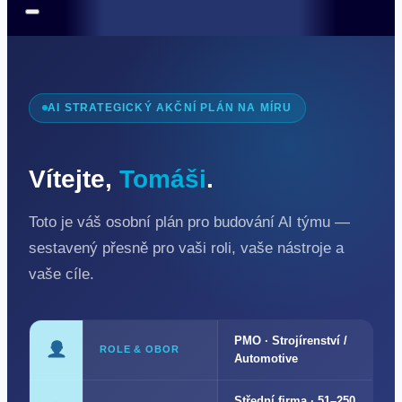
AI STRATEGICKÝ AKČNÍ PLÁN NA MÍRU
Vítejte,
Tomáši
.
Toto je váš osobní plán pro budování AI týmu —
sestavený přesně pro vaši roli, vaše nástroje a
vaše cíle.
PMO · Strojírenství /
ROLE & OBOR
Automotive
Střední firma · 51–250