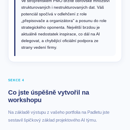
Ve strojírenském PMO držíte obrovské množství
strukturovaných i nestrukturovaných dat. Váš
potenciál spočívá v odlehčení z role
„přepisovače a organizátora" a posunu do role
strategického oponenta. Největší brzdou je
aktuálně nedostatek inspirace, co dál na AI
delegovat, a chybějící oficiální podpora ze
strany vedení firmy.
SEKCE 4
Co jste úspěšně vytvořil na
workshopu
Na základě výstupu z vašeho portfolia na Padletu jste
sestavil špičkový základ projektového AI týmu.