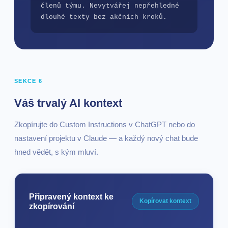
členů týmu. Nevytvářej nepřehledné 
dlouhé texty bez akčních kroků.
SEKCE 6
Váš trvalý AI kontext
Zkopírujte do Custom Instructions v ChatGPT nebo do
nastavení projektu v Claude — a každý nový chat bude
hned vědět, s kým mluví.
Připravený kontext ke
Kopírovat kontext
zkopírování