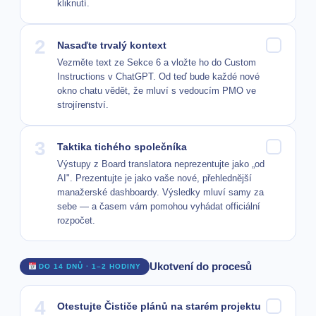
kliknutí.
2
Nasaďte trvalý kontext
Vezměte text ze Sekce 6 a vložte ho do Custom
Instructions v ChatGPT. Od teď bude každé nové
okno chatu vědět, že mluví s vedoucím PMO ve
strojírenství.
3
Taktika tichého společníka
Výstupy z Board translatora neprezentujte jako „od
AI". Prezentujte je jako vaše nové, přehlednější
manažerské dashboardy. Výsledky mluví samy za
sebe — a časem vám pomohou vyhádat officiální
rozpočet.
Ukotvení do procesů
DO 14 DNŮ · 1–2 HODINY
4
Otestujte Čističe plánů na starém projektu