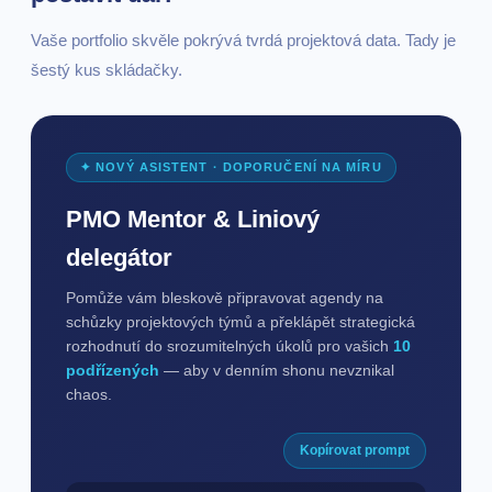
Vaše portfolio skvěle pokrývá tvrdá projektová data. Tady je
šestý kus skládačky.
✦ NOVÝ ASISTENT · DOPORUČENÍ NA MÍRU
PMO Mentor & Liniový
delegátor
Pomůže vám bleskově připravovat agendy na
schůzky projektových týmů a překlápět strategická
rozhodnutí do srozumitelných úkolů pro vašich
10
podřízených
— aby v denním shonu nevznikal
chaos.
Kopírovat prompt