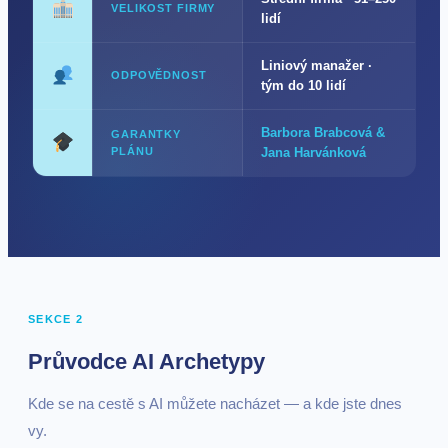
VELIKOST FIRMY
lidí
Liniový manažer ·
ODPOVĚDNOST
tým do 10 lidí
Barbora Brabcová &
GARANTKY
PLÁNU
Jana Harvánková
SEKCE 2
Průvodce AI Archetypy
Kde se na cestě s AI můžete nacházet — a kde jste dnes
vy.